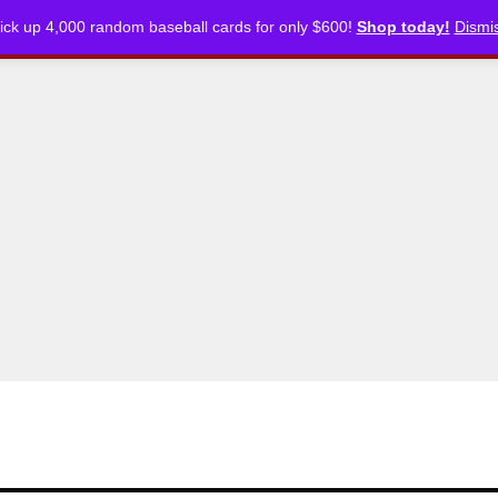
ick up 4,000 random baseball cards for only $600!
Shop today!
Dismi
CKLISTS
ARTICLES
PODCASTS
STORE