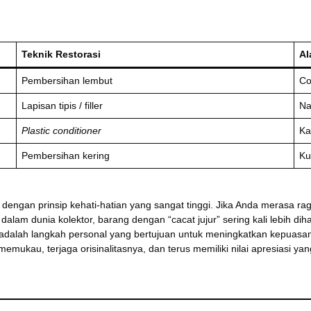
Teknik Restorasi
Al
Pembersihan lembut
Co
Lapisan tipis / filler
Na
Plastic conditioner
Ka
Pembersihan kering
Ku
 dengan prinsip kehati-hatian yang sangat tinggi. Jika Anda merasa ra
dalam dunia kolektor, barang dengan “cacat jujur” sering kali lebih di
i adalah langkah personal yang bertujuan untuk meningkatkan kepua
 memukau, terjaga orisinalitasnya, dan terus memiliki nilai apresiasi y