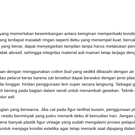
 yang memerlukan keseimbangan antara keinginan memperbaiki kondisi
ang terdapat masalah ringan seperti debu yang menempel kuat, berca
ara yang benar, dapat menyegarkan tampilan tanpa harus melakukan pen
ak abrasif, sehingga integritas material asli mainan tetap terjaga deng
kaan dengan menggunakan
cotton bud
yang sedikit dibasahi dengan air
tau pelarut keras karena zat tersebut dapat bereaksi dengan jenis p
 longgar, hindari penggunaan lem super secara langsung. Sebagai gan
sh
bening pada bagian dalam sendi untuk menambah gesekan. Teknik
tur asli.
gian yang berwarna. Jika cat pada figur terlihat kusam, penggunaan
p
 residu berminyak yang justru menarik debu di kemudian hari. Janga
rena banyak plastik figur vintage yang sudah mengalami proses pelapu
untuk menjaga kondisi estetika agar tetap menarik saat dipajang dala