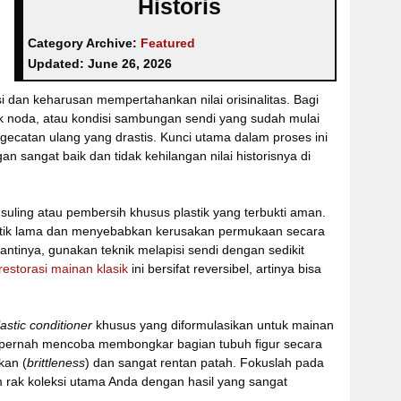
Historis
Category Archive:
Featured
Updated:
June 26, 2026
 dan keharusan mempertahankan nilai orisinalitas. Bagi
k noda, atau kondisi sambungan sendi yang sudah mulai
gecatan ulang yang drastis. Kunci utama dalam proses ini
an sangat baik dan tidak kehilangan nilai historisnya di
 suling atau pembersih khusus plastik yang terbukti aman.
lastik lama dan menyebabkan kerusakan permukaan secara
tinya, gunakan teknik melapisi sendi dengan sedikit
restorasi mainan klasik
ini bersifat reversibel, artinya bisa
lastic conditioner
khusus yang diformulasikan untuk mainan
n pernah mencoba membongkar bagian tubuh figur secara
kan (
brittleness
) dan sangat rentan patah. Fokuslah pada
m rak koleksi utama Anda dengan hasil yang sangat